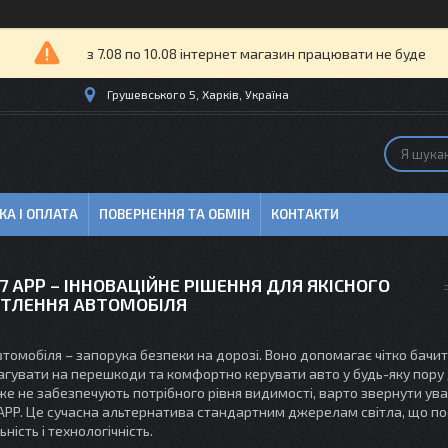
з 7.08 по 10.08 інтернет магазин працювати не буде
Грушевського 5, Харків, Україна
КА І ОПЛАТА
ПОВЕРНЕННЯ ТА ОБМІН
КОНТАКТИ
H7 APP – ІННОВАЦІЙНЕ РІШЕННЯ ДЛЯ ЯКІСНОГО
ІТЛЕННЯ АВТОМОБІЛЯ
автомобіля – запорука безпеки на дорозі. Воно допомагає чітко бач
агувати на перешкоди та комфортно керувати авто у будь-яку пору
же не забезпечують потрібного рівня видимості, варто звернути ува
 APP. Це сучасна альтернатива стандартним джерелам світла, що п
ність і технологічність.