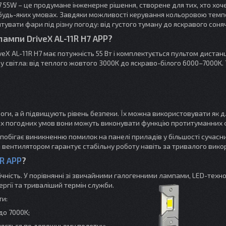
7 55W – це продумане інженерне рішення, створене для тих, хто хоч
у будь-яких умовах. Завдяки можливості керування кольоровою тем
тувати фари під різну погоду: від густого туману до яскравого соня
ампи DriveX AL-11R H7 APP?
veX AL-11R H7 має потужність 55 Вт і комплектується пультом дистан
 світла: від теплого жовтого 3000K до яскраво-білого 6000–7000K.
и, а й підвищують рівень безпеки. Їх можна використовувати як д
ивих погодних умов вони можуть виконувати функцію протитуманних 
обігає виникненню помилок на панелі приладів у більшості сучасн
 вентилятором гарантує стабільну роботу навіть за тривалого вико
1R APP
?
вічність. У порівнянні зі звичайними галогенними лампами, LED-техно
ргії та триваліший термін служби.
ти:
до 7000K;
іляється по дорожньому полотну;