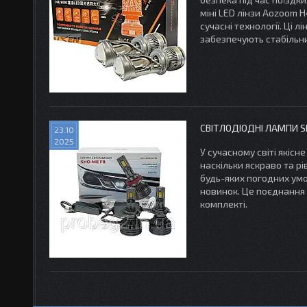
міні LED лінзи Aozoom H
сучасні технології. Ці 
забезпечують стабільни
СВІТЛОДІОДНІ ЛАМПИ S
23.10
2025
У сучасному світі якісн
наскільки яскраво та рі
будь-яких погодних умо
новинок. Це поєднання 
комплекті.