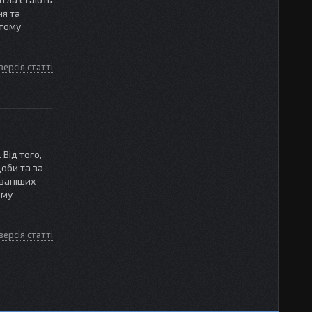
ня та
 тому
версія статті
 Від того,
доби та за
уваніших
ому
версія статті