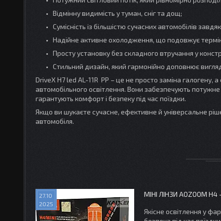
Відмінну видимість у туман, сніг та дощ;
Сумісність із більшістю сучасних автомобілів завдя
Надійне активне охолодження, що подовжує термін
Просту установку без складного втручання у конст
Стильний дизайн, який гармонійно доповнює вигляд
DriveX H7 led AL-11R PP – це не просто заміна галогену,
автомобільного освітлення. Вони забезпечують потужне 
гарантують комфорт і безпеку під час поїздки.
Якщо ви шукаєте сучасне, ефективне й універсальне ріше
автомобіля.
МІНІ ЛІНЗИ AOZOOM H4
27.10
2025
Якісне освітлення у фа
безпека під час поїздк