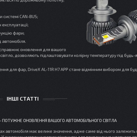
ки системі CAN-BUS;
 експлуатації;
рукцію фари;
 автомобіля.
 а справжнє оновлення для вашого
світло, дозволяють підлаштовувати колірну температуру під будь-я
ння для фар, DriveX AL-11R H7 APP стане відмінним вибором для бу
ІНШІ СТАТТІ
 – ПОТУЖНЕ ОНОВЛЕННЯ ВАШОГО АВТОМОБІЛЬНОГО СВІТЛА
рах автомобіля має велике значення, адже саме від нього залежить
и. У сучасних умовах чудовим рішенням для покращення штатного св