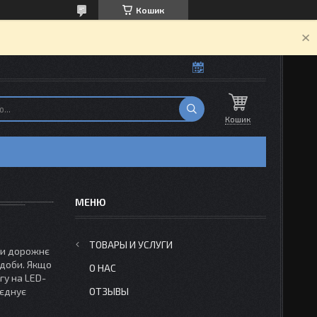
Кошик
Кошик
ТОВАРЫ И УСЛУГИ
ити дорожнє
 доби. Якщо
О НАС
гу на LED-
оєднує
ОТЗЫВЫ