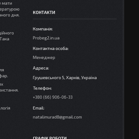
е мати
пературою
КОНТАКТИ
чного дня.
ційного
Probeg2.in.ua
 Така
Менеджер
ля
фар.
Грушевського 5, Харків, Україна
их
ристання.
+380 (66) 906-06-33
логія
natalimurad8@gmail.com
ГРАФІК РОБОТИ