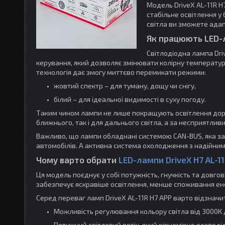
Модель DriveX AL-11R H
стабільне освітлення 
світла ви зможете адап
Як працюють LED-л
Світлодіодна лампа Dri
керування, який дозволяє змінювати колірну температуру
технологія дає змогу миттєво перемикати режими:
жовтий спектр – для туману, дощу чи снігу,
білий – для ідеальної видимості в суху погоду.
Таким чином лампи не лише покращують освітлення дорог
ближнього, так і для дальнього світла, а за несприятл
Важливо, що лампи обладнані системою CAN-BUS, яка зап
автомобілів. А активна система охолодження з надійним
Чому варто обрати
LED-лампи DriveX H7 AL-1
Ця модель поєднує у собі потужність, гнучкість та довго
забезпечує яскравіше освітлення, менше споживання ене
Серед переваг ламп DriveX AL-11R H7 APP варто відзначи
Можливість регулювання кольору світла від 3000K 
Потужний світловий потік, який рівномірно розпод