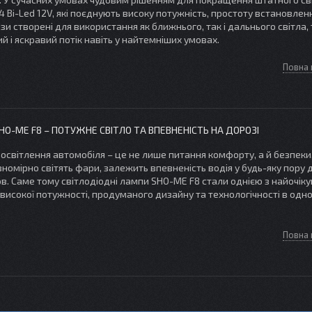
4 Bi-Led 12V, які поєднують високу потужність, простоту встановлен
лінзи створені для використання як ближнього, так і дальнього світла,
й і яскравий потік навіть у найтемніших умовах.
Повна 
HO-ME F8 – ПОТУЖНЕ СВІТЛО ТА ВПЕВНЕНІСТЬ НА ДОРОЗІ
е освітлення автомобіля – це не лише питання комфорту, а й безпеки.
вномірно світять фари, залежить впевненість водія у будь-яку пору 
в. Саме тому світлодіодні лампи SHO-ME F8 стали однією з найочік
високої потужності, продуманого дизайну та технологічності в одн
Повна 