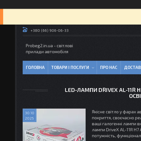
+380 (66) 906-06-33
Probeg2.in.ua - світлові
прилади автомобіля
ГОЛОВНА
ТОВАРИ І ПОСЛУГИ
ПРО НАС
ДОСТАВ
LED-ЛАМПИ DRIVEX AL-11R 
ОСВ
Якісне світло у фарах 
30.10
покриття, своєчасно ре
2025
ваші галогенні лампи в
лампи DriveX AL-11R H7
потужність, функціональ