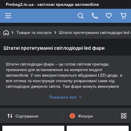
Probeg2.in.ua - світлові прилади автомобіля
Товари та послуги
Штатні протитуманні світлодіодні led
Штатні протитуманні світлодіодні led фари
Штатні світлодіодні фари – це готові світлові прилади,
призначені для встановлення на конкретні моделі
автомобілів. У них використовуються вбудовані LED-діоди, а
вся оптика та конструкція спочатку розраховані саме під
світлодіодне джерело світла. Такі фари можуть виконувати
функції головного світла або використовувати як штатні
Показати все
протитуманні фари. Для головного освітлення частіше
застосовується біле світло з колірною температурою близько
5000-6000 К, а в протитуманному світлі використовується як
біле, так і жовте світло з температурою приблизно 3000-3500
Сортування
0
Фільтри
К. Жовте світло краще працює в тумані, дощі та снігу за
рахунок меншого розсіювання, тоді експлуатації. Потужність
світлодіодних фар залежить від моделі та призначення,