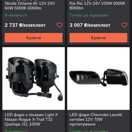
Skoda Octavia A5 12V 24V
Kia Rio 12V 24V 100W 6000K
60W 5000K 6000lm
8000lm
протитуманні
В наявності
Готово до відправки
2 737
3 007
₴/комплект
₴/комплект
Купити
Купити
LED фари з лінзами Light X
LED фари Chevrolet Lacetti
Nissan Rogue X-Trail T32
хетчбек 12V 70W
Qashqai J11 100W
протитуманні
протитуманне кріплення 2
В наявності
Готово до відправки