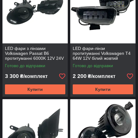
LED фари з лінзами
LED фари-лінзи
Volkswagen Passat B6
протитуманні Volkswagen T4
протитуманні 6000K 12V 24V
64W 12V білий жовтий
100W ближній дальній
Готово до відправки
Готово до відправки
3 300
2 200
₴/комплект
₴/комплект
Купити
Купити