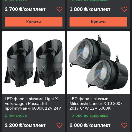
вуха
2 700
1 800
₴/комплект
₴/комплект
Купити
Купити
LED фари з лінзами Light X
LED фари з лінзами
Volkswagen Passat B6
Mitsubishi Lancer X 10 2007-
протитуманні 6000K 12V 24V
2017 64W 12V 5000K
60W
протитуманні
В наявності
Готово до відправки
2 200
2 000
₴/комплект
₴/комплект