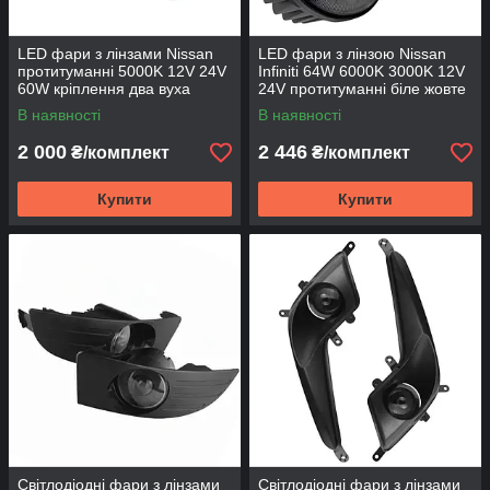
LED фари з лінзами Nissan
LED фари з лінзою Nissan
протитуманні 5000K 12V 24V
Infiniti 64W 6000K 3000K 12V
60W кріплення два вуха
24V протитуманні біле жовте
світло
В наявності
В наявності
2 000
2 446
₴/комплект
₴/комплект
Купити
Купити
Світлодіодні фари з лінзами
Світлодіодні фари з лінзами