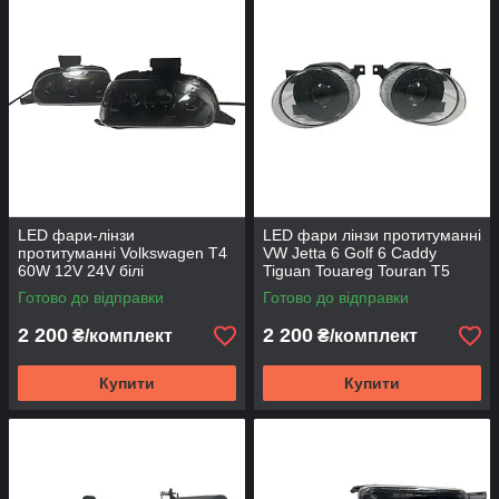
причому протитуманні комплекти нерідко мають сумарну
потужність до 100 Вт на пару. Такі фари забезпечують
стабільне світло, тривалий термін служби та зручність
використання у різних дорожніх умовах.
LED фари-лінзи
LED фари лінзи протитуманні
протитуманні Volkswagen T4
VW Jetta 6 Golf 6 Caddy
60W 12V 24V білі
Tiguan Touareg Touran T5
60W 12V 24V
Готово до відправки
Готово до відправки
2 200
2 200
₴/комплект
₴/комплект
Купити
Купити