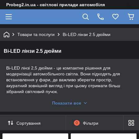
Probeg2.in.ua - світлові прилади автомобіля
Товари та послуги
Bi-LED лінзи 2.5 дюйми
Bi-LED лінзи 2.5 дюйми
Bi-LED лінзі 2,5 дюйми - це компактне рішення для
модернізації автомобільного світла. Вони підходять для
встановлення у фари, де важливо зберегти простір,
акуратний зовнішній вигляд і при цьому отримати більш
зібраний світловий пучок.
Головні переваги такого формату — невеликий розмір,
Показати все
об'єднання ближнього та дальнього світла в одному модулі,
чітка світлотіньова межа та зручність використання у різних
типах автомобільної оптики.
При правильному підборі, підключенні та регулюванні Bi-LED
Сортування
0
Фільтри
лінзи 2,5″ допомагають обновити штатне світло автомобіля,
зробити фару візуально акуратнішою та покращити видимість
дороги у темну годину доби. Це практичний варіант для тих