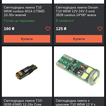
Світлодіодна лампа T10
Світлодіодна лампа Osram
W5W cunbus 4014-17SMD
T10 W5W 12V 24V 3 smd
10-30v жовтий
3838 canbus 24*08* жовта
Готово до відправки
В наявності
160
125
₴
₴
Купити
Купити
Світлодіодна лампа T10-
Світлодіодна лампа з
3030-6SMD 12-24v Cree
цоколем T10 W5W 12 V з