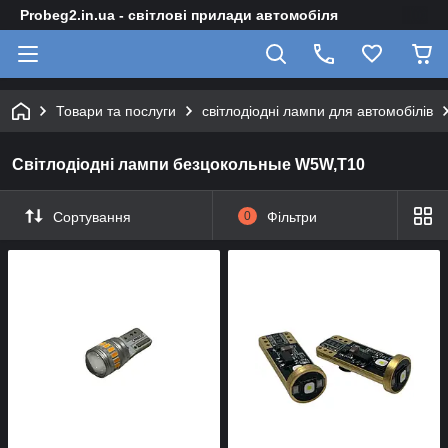
Probeg2.in.ua - світлові прилади автомобіля
Товари та послуги
світлодіодні лампи для автомобілів
Світлодіодні лампи безцокольные W5W,T10
Сортування
0
Фільтри