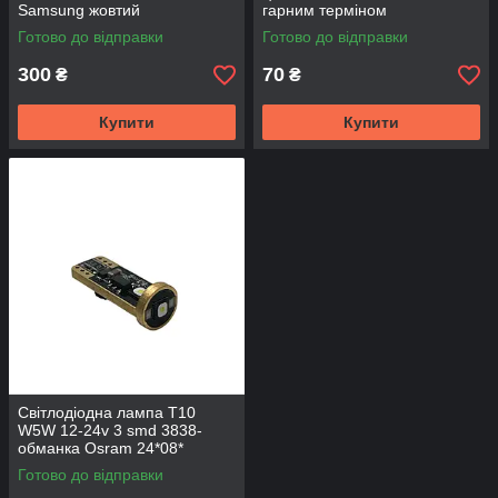
Samsung жовтий
гарним терміном
експлуатації 6 smd
Готово до відправки
Готово до відправки
300
70
₴
₴
Купити
Купити
Світлодіодна лампа T10
W5W 12-24v 3 smd 3838-
обманка Osram 24*08*
Готово до відправки