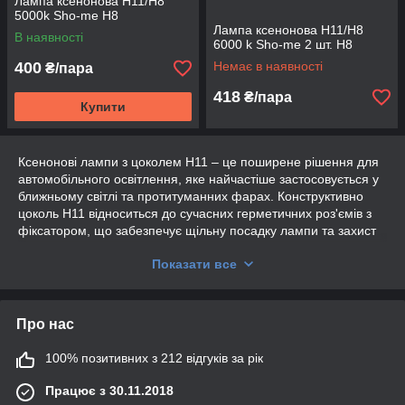
Лампа ксенонова H11/H8
5000k Sho-me H8
Лампа ксенонова H11/H8
В наявності
6000 k Sho-me 2 шт. H8
400
Немає в наявності
₴/пара
418
₴/пара
Купити
Ксенонові лампи з цоколем H11 – це поширене рішення для
автомобільного освітлення, яке найчастіше застосовується у
ближньому світлі та протитуманних фарах. Конструктивно
цоколь H11 відноситься до сучасних герметичних роз'ємів з
фіксатором, що забезпечує щільну посадку лампи та захист
від вологи та пилу всередині фари. Завдяки схожій базі та
Показати все
розмірам, у ряді випадків лампи H11 можуть
встановлюватися в посадкові місця H8, проте це залежить від
конкретної конструкції роз'єму та сумісності автомобіля.
Про нас
Особливість ксенонових ламп полягає в тому, що світло
створюється не ниткою розжарювання, а електричною дугою
в газовому середовищі. Це дозволяє отримати більш
100% позитивних з 212 відгуків за рік
стабільний і насичений світловий потік, який краще
Працює з 30.11.2018
сприймається оком і дає чіткішу картину дороги. В оптиці з