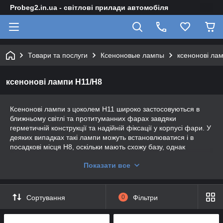
Probeg2.in.ua - світлові прилади автомобіля
Товари та послуги
Ксеноновые лампы
ксенонові ла
ксенонові лампи H11/H8
Ксенонові лампи з цоколем H11 широко застосовуються в
ближньому світлі та протитуманних фарах завдяки
герметичній конструкції та надійній фіксації у корпусі фари. У
деяких випадках такі лампи можуть встановлюватися і в
посадкові місця H8, оскільки мають схожу базу, однак
сумісність залежить від конкретного автомобіля. За рахунок
Показати все
роботи на газорозрядній дузі вони забезпечують більш
стабільне та насичене світло в порівнянні з галогенними
лампами, що покращує видимість у темний час доби та
складних погодних умов. Такий формат залишається
Сортування
0
Фільтри
практичним рішенням для сучасної оптики, де важлива точна
посадка та якісне освітлення дороги.