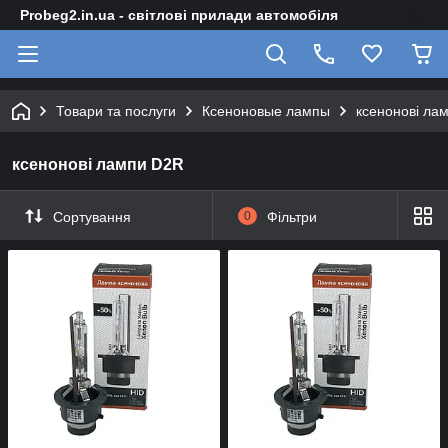
Probeg2.in.ua - світлові прилади автомобіля
Товари та послуги
Ксеноновые лампы
ксенонові ла
ксенонові лампи D2R
Сортування
0
Фільтри