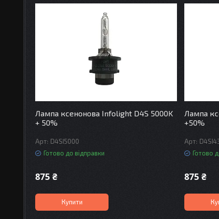
Лампа ксенонова Infolight D4S 5000K
Лампа кс
+ 50%
+50%
D4SI5000
D4SI4
Готово до відправки
Готово д
875 ₴
875 ₴
Купити
Ку