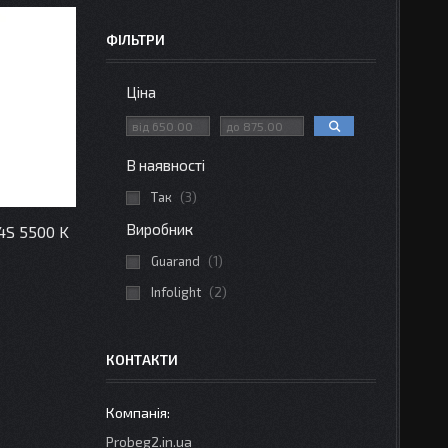
ФІЛЬТРИ
Ціна
В наявності
Так
3
Виробник
4S 5500 K
Guarand
1
Infolight
2
КОНТАКТИ
Probeg2.in.ua