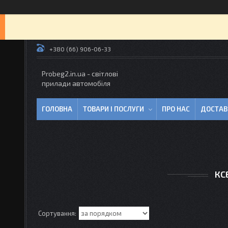
+380 (66) 906-06-33
Probeg2.in.ua - світлові
прилади автомобіля
ГОЛОВНА
ТОВАРИ І ПОСЛУГИ
ПРО НАС
ДОСТАВ
КС