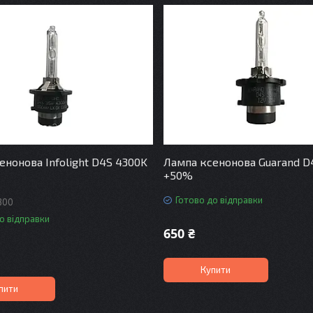
енонова Infolight D4S 4300K
Лампа ксенонова Guarand D
+50%
Готово до відправки
300
о відправки
650 ₴
Купити
пити