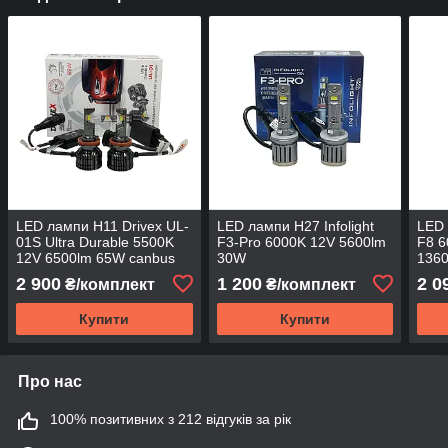
LED лампи H11 Drivex UL-
LED лампи H27 Infolight
LED
01S Ultra Durable 5500K
F3-Pro 6000K 12V 5600lm
F8 
12V 6500lm 65W canbus
30W
136
2 900
1 200
2 0
₴/комплект
₴/комплект
Купити
Купити
Про нас
100% позитивних з 212 відгуків за рік