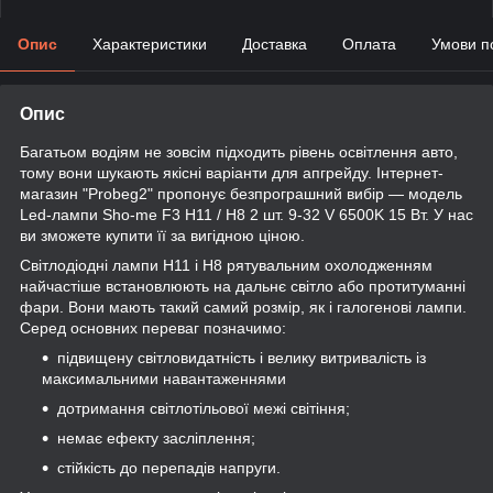
Опис
Характеристики
Доставка
Оплата
Умови п
Опис
Багатьом водіям не зовсім підходить рівень освітлення авто,
тому вони шукають якісні варіанти для апгрейду. Інтернет-
магазин "Probeg2" пропонує безпрограшний вибір — модель
Led-лампи Sho-me F3 H11 / H8 2 шт. 9-32 V 6500K 15 Вт. У нас
ви зможете купити її за вигідною ціною.
Світлодіодні лампи H11 і H8 рятувальним охолодженням
найчастіше встановлюють на дальнє світло або протитуманні
фари. Вони мають такий самий розмір, як і галогенові лампи.
Серед основних переваг позначимо:
підвищену світловидатність і велику витривалість із
максимальними навантаженнями
дотримання світлотільової межі світіння;
немає ефекту засліплення;
стійкість до перепадів напруги.