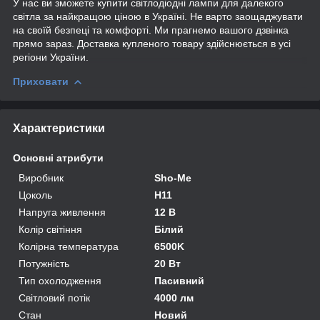
У нас ви зможете купити світлодіодні лампи для далекого
світла за найкращою ціною в Україні. Не варто заощаджувати
на своїй безпеці та комфорті. Ми прагнемо вашого дзвінка
прямо зараз. Доставка купленого товару здійснюється в усі
регіони України.
Приховати
Характеристики
Основні атрибути
Виробник
Sho-Me
Цоколь
H11
Напруга живлення
12 В
Колір світіння
Білий
Колірна температура
6500K
Потужність
20 Вт
Тип охолодження
Пасивний
Світловий потік
4000 лм
Стан
Новий