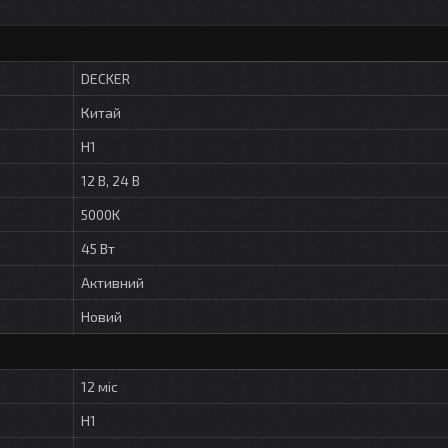
DECKER
Китай
H1
12 В, 24 В
5000K
45 Вт
Активний
Новий
12 міс
H1