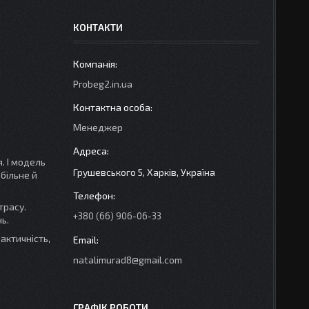
КОНТАКТИ
Probeg2.in.ua
Менеджер
. І модель
Грушевського 5, Харків, Україна
більне й
трасу.
+380 (66) 906-06-33
ь.
актичність,
natalimurad8@gmail.com
ГРАФІК РОБОТИ