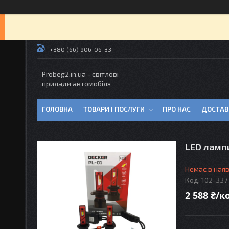
+380 (66) 906-06-33
Probeg2.in.ua - світлові
прилади автомобіля
ГОЛОВНА
ТОВАРИ І ПОСЛУГИ
ПРО НАС
ДОСТАВ
LED лампи
Немає в наяв
Код:
102-337
2 588 ₴/