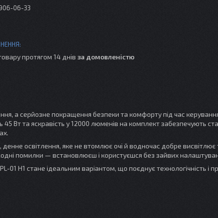
 906-06-33
товару протягом 14 днів
за домовленістю
ння, а серйозне покращення безпеки та комфорту під час керування
ь 45 Вт та яскравість у 12000 люменів на комплект забезпечують ста
ах.
, денне освітлення, яке не втомлює очі й водночас добре висвітлює 
я жодні помилки — встановлюєш і користуєшся без зайвих налаштуван
L-01 H1 стане ідеальним варіантом, що поєднує технологічність і пр