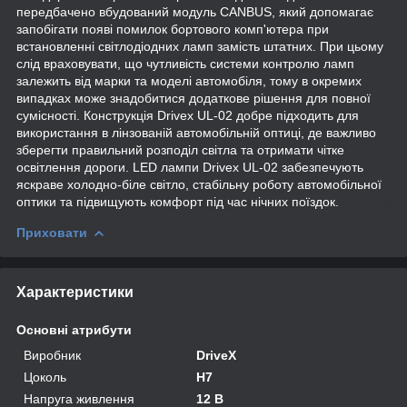
передбачено вбудований модуль CANBUS, який допомагає
запобігати появі помилок бортового комп'ютера при
встановленні світлодіодних ламп замість штатних. При цьому
слід враховувати, що чутливість системи контролю ламп
залежить від марки та моделі автомобіля, тому в окремих
випадках може знадобитися додаткове рішення для повної
сумісності. Конструкція Drivex UL-02 добре підходить для
використання в лінзованій автомобільній оптиці, де важливо
зберегти правильний розподіл світла та отримати чітке
освітлення дороги. LED лампи Drivex UL-02 забезпечують
яскраве холодно-біле світло, стабільну роботу автомобільної
оптики та підвищують комфорт під час нічних поїздок.
Приховати
Характеристики
Основні атрибути
Виробник
DriveX
Цоколь
H7
Напруга живлення
12 В