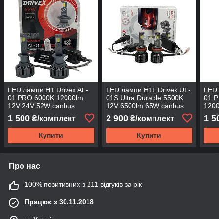
LED лампи H1 Drivex AL-
LED лампи H11 Drivex UL-
LED 
01 PRO 6000K 12000lm
01S Ultra Durable 5500K
01 P
12V 24V 52W canbus
12V 6500lm 65W canbus
1200
1 500
2 900
1 5
₴/комплект
₴/комплект
Купити
Купити
Про нас
100% позитивних з 211 відгуків за рік
Працює з 30.11.2018