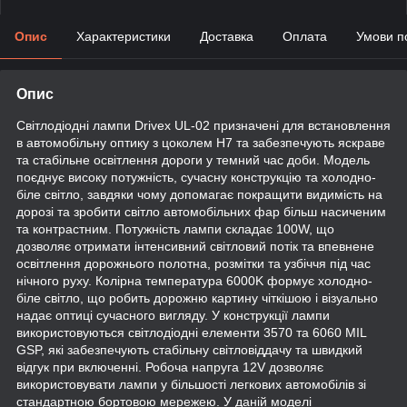
Опис
Характеристики
Доставка
Оплата
Умови п
Опис
Світлодіодні лампи Drivex UL-02 призначені для встановлення
в автомобільну оптику з цоколем H7 та забезпечують яскраве
та стабільне освітлення дороги у темний час доби. Модель
поєднує високу потужність, сучасну конструкцію та холодно-
біле світло, завдяки чому допомагає покращити видимість на
дорозі та зробити світло автомобільних фар більш насиченим
та контрастним. Потужність лампи складає 100W, що
дозволяє отримати інтенсивний світловий потік та впевнене
освітлення дорожнього полотна, розмітки та узбіччя під час
нічного руху. Колірна температура 6000K формує холодно-
біле світло, що робить дорожню картину чіткішою і візуально
надає оптиці сучасного вигляду. У конструкції лампи
використовуються світлодіодні елементи 3570 та 6060 MIL
GSP, які забезпечують стабільну світловіддачу та швидкий
відгук при включенні. Робоча напруга 12V дозволяє
використовувати лампи у більшості легкових автомобілів зі
стандартною бортовою мережею. У даній моделі