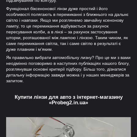
підсвічування по контуру.
Функціонал біксенонової лінзи дуже простий і його
особливості полягають в перемиканні з ближнього на дальнє
світло і навпаки. Якщо ми розглянемо звичайну ксенонову
лампу, то це перемикання відбувається за рахунок
пересування колби, а в лінзі – за рахунок застосування
шторки, розташованої між лампою і лінзою. Таким чином, як
саме перемикання світла, так і саме світло в результаті є
дуже плавним і м'яким.
Як правильно вибрати автомобільну лизну? Про це ми з вами
неодмінно поговоримо в наступних публікаціях нашого блогу,
розглянувши основні критерії підбору. Більш того, дізнатися
детальну інформацію завжди можна і у наших менеджерів за
запитом.
Купити лінзи для авто з інтернет-магазину
«Probeg2.in.ua»