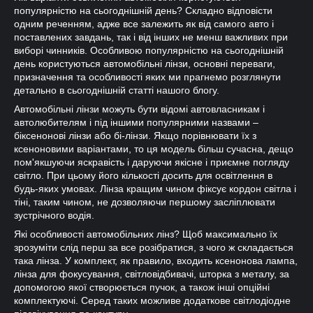
популярністю на сьогоднішній день? Складно відповісти
одним реченням, адже все залежить як від самого авто і
поставлених завдань, так і від інших не менш важливих при
виборі чинників. Особливою популярністю на сьогоднішній
день користуються автомобільні лінзи, основні переваги,
призначення та особливості яких ми прагнемо розглянути
детально в сьогоднішній статті нашого блогу.
Автомобільні лінзи можуть бути відомі автовласникам і
автолюбителям і під іншими популярними назвами –
біксенонові лінзи або бі-лінзи. Якщо порівнювати їх з
ксеноновими варіантами, то ця модель більш сучасна, дещо
пом'якшуючи яскравість і даруючи якісне і приємне погляду
світло. При цьому його кількості досить для освітлення в
будь-яких умовах. Лінза кращим чином фіксує кордон світла і
тіні, таким чином, не дозволяючи першому засліплювати
зустрічного водія.
Які особливості автомобільних лінз? Щоб максимально їх
зрозуміти слід перш за все розібратися, з чого ж складається
така лінза. У комплект, як правило, входить ксенонова лампа,
лінза для фокусування, світловідбивачі, шторка з металу, за
допомогою якої створюється пучок, а також інші опційні
комплектуючі. Серед таких можливе додаткове світлодіодне