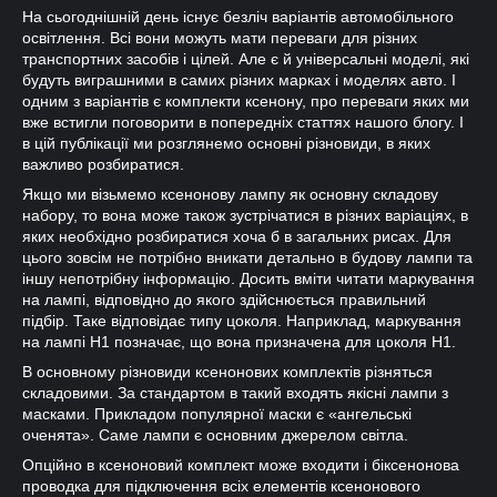
На сьогоднішній день існує безліч варіантів автомобільного
освітлення. Всі вони можуть мати переваги для різних
транспортних засобів і цілей. Але є й універсальні моделі, які
будуть виграшними в самих різних марках і моделях авто. І
одним з варіантів є комплекти ксенону, про переваги яких ми
вже встигли поговорити в попередніх статтях нашого блогу. І
в цій публікації ми розглянемо основні різновиди, в яких
важливо розбиратися.
Якщо ми візьмемо ксенонову лампу як основну складову
набору, то вона може також зустрічатися в різних варіаціях, в
яких необхідно розбиратися хоча б в загальних рисах. Для
цього зовсім не потрібно вникати детально в будову лампи та
іншу непотрібну інформацію. Досить вміти читати маркування
на лампі, відповідно до якого здійснюється правильний
підбір. Таке відповідає типу цоколя. Наприклад, маркування
на лампі Н1 позначає, що вона призначена для цоколя Н1.
В основному різновиди ксенонових комплектів різняться
складовими. За стандартом в такий входять якісні лампи з
масками. Прикладом популярної маски є «ангельські
оченята». Саме лампи є основним джерелом світла.
Опційно в ксеноновий комплект може входити і біксенонова
проводка для підключення всіх елементів ксенонового