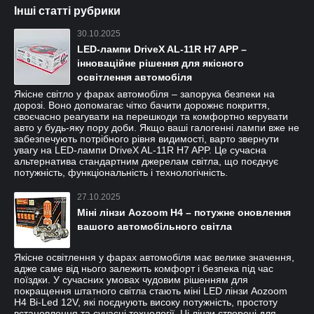
Інші статті рубрики
30.10.2025
LED-лампи DriveX AL-11R H7 APP –
інноваційне рішення для якісного
освітлення автомобіля
Якісне світло у фарах автомобіля – запорука безпеки на
дорозі. Воно допомагає чітко бачити дорожнє покриття,
своєчасно реагувати на перешкоди та комфортно керувати
авто у будь-яку пору доби. Якщо ваші галогенні лампи вже не
забезпечують потрібного рівня видимості, варто звернути
увагу на LED-лампи DriveX AL-11R H7 APP. Це сучасна
альтернатива стандартним джерелам світла, що поєднує
потужність, функціональність і технологічність.
27.10.2025
Міні лінзи Aozoom H4 – потужне оновлення
вашого автомобільного світла
Якісне освітлення у фарах автомобіля має велике значення,
адже саме від нього залежить комфорт і безпека під час
поїздки. У сучасних умовах чудовим рішенням для
покращення штатного світла стають міні LED лінзи Aozoom
H4 Bi-Led 12V, які поєднують високу потужність, простоту
встановлення та сучасні технології. Ці лінзи створені для