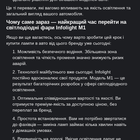
Це ті переваги, які вагомо впливають на якість освітлення та
загальний вигляд вашого автомобіля.
Чому саме зараз — найкращий час перейти на
світлодіодні фари Infolight M1
Якщо ви ще вагаєтесь, ось чому варто зробити цей крок і
купити лампи в авто від цього бренду уже сьогодні:
Можливість безпечного водіння. Збільшена зона
освітлення та чіткість променя значно знижують ризик
аварій.
Технології майбутнього вже сьогодні. Infolight
постійно вдосконалює свої продукти. Модель M1 — це
результат багаторічних розробок у сфері світлодіодного
освітлення.
Оптимальне співвідношення вартості та якості. Ви
отримуєте преміум-якість за доступною ціною, без
переплат за бренд.
Простота встановлення. Вам не потрібно звертатися
до фахівців — заміна ламп займає кілька хвилин навіть
у домашніх умовах.
Впевненість на дорозі. Якісне освітлення дарує не