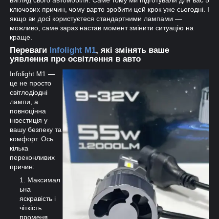
вигляд свого автомобіля. Саме тому ми підготували для вас 5
ключових причин, чому варто зробити цей крок уже сьогодні. І
якщо ви досі користуєтеся стандартними лампами —
можливо, саме зараз настав момент змінити ситуацію на
краще.
Переваги
Infolight M1
, які змінять ваше
уявлення про освітлення в авто
Infolight M1 —
це не просто
світлодіодні
лампи, а
повноцінна
інвестиція у
вашу безпеку та
комфорт. Ось
кілька
переконливих
причин:
Максимал
ьна
яскравість і
чіткість
променя.