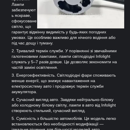
Лампи
забезпечуют
ь яскраве,
сфокусоване
світло, що
гарантує відмінну видимість у будь-яких погодних
умовах. Це особливо важливо для нічного водіння або
під час дощу і туману.
Тривалий термін служби. У порівнянні зі звичайними
галогеновими лампами, лампи світлодіодні Infolight
служать у 5–7 разів довше. Це дозволяє зекономити на
частій заміні освітлення.
Енергоефективність. Світлодіодні фари споживають
менше енергії, що знижує навантаження на
електросистему авто і продовжує термін служби
акумулятора.
Сучасний вигляд авто. Завдяки нейтрально-білому
або холодному білому світлу, лампи в авто від Infolight
створюють стильний, сучасний вигляд.
Сумісність з більшістю автомобілів. Ця модель легко
встановлюється без необхідності модифікації —
ідеальне рішення для більшості моделей авто.