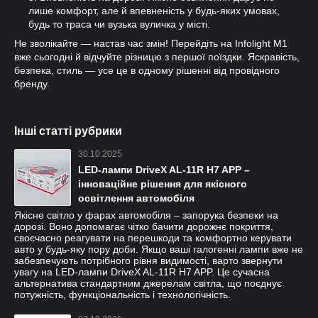
лише комфорт, але й впевненість у будь-яких умовах,
будь то траса чи вузька вуличка у місті.
Не зволікайте — настав час змін! Перейдіть на Infolight M1
вже сьогодні й відчуйте різницю з першої поїздки. Яскравість,
безпека, стиль — усе це в одному рішенні від провідного
бренду.
Інші статті рубрики
30.10.2025
LED-лампи DriveX AL-11R H7 APP –
інноваційне рішення для якісного
освітлення автомобіля
Якісне світло у фарах автомобіля – запорука безпеки на
дорозі. Воно допомагає чітко бачити дорожнє покриття,
своєчасно реагувати на перешкоди та комфортно керувати
авто у будь-яку пору доби. Якщо ваші галогенні лампи вже не
забезпечують потрібного рівня видимості, варто звернути
увагу на LED-лампи DriveX AL-11R H7 APP. Це сучасна
альтернатива стандартним джерелам світла, що поєднує
потужність, функціональність і технологічність.