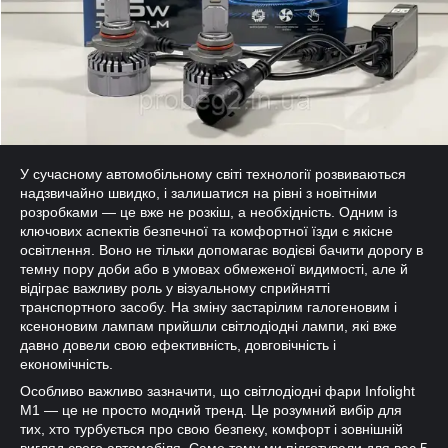
У сучасному автомобільному світі технології розвиваються
надзвичайно швидко, і залишатися на рівні з новітніми
розробками — це вже не розкіш, а необхідність. Одним із
ключових аспектів безпечної та комфортної їзди є якісне
освітлення. Воно не тільки допомагає водієві бачити дорогу в
темну пору доби або в умовах обмеженої видимості, але й
відіграє важливу роль у візуальному сприйнятті
транспортного засобу. На зміну застарілим галогеновим і
ксеноновим лампам прийшли світлодіодні лампи, які вже
давно довели свою ефективність, довговічність і
економічність.
Особливо важливо зазначити, що світлодіодні фари Infolight
M1 — це не просто модний тренд. Це розумний вибір для
тих, хто турбується про свою безпеку, комфорт і зовнішній